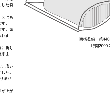
夫した袋
ースはも
ます。
ます。気
られま
商標登録 第4401
特開2000-
側に折り
出来ま
で、底シ
でした。
りませ
価が上が