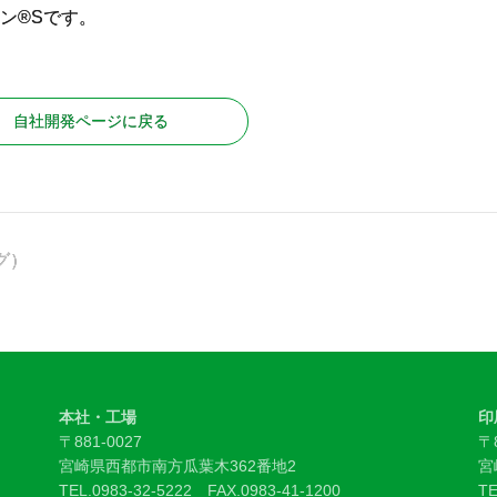
ン®Sです。
自社開発ページに戻る
グ）
本社・工場
印
〒881-0027
〒8
宮崎県西都市南方瓜葉木362番地2
宮
TEL.
0983-32-5222
FAX.0983-41-1200
TE