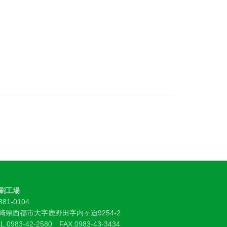
刷工場
81-0104
崎県西都市大字鹿野田字内ヶ迫9254-2
L.
0983-42-2580
FAX.0983-43-3434