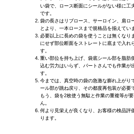
い袋で、ロース断面にシールがない様に工
です。
袋の長さはリブロース、サーロイン、肩ロ
とより、一本ロースまで規格品を揃えてい
必要以上に長めの袋を使うことは無くなり
にせず部位断面をストレートに底まで入れ
す。
重い部位を持ち上げ、袋底シール部を脂肪
込む労力はいらず、パートさんでも作業が
す。
今までは、真空時の袋の急激な膨れ上がり
ール部が跳ね戻り、その都度再包装が必要
もう、袋を2枚使う無駄と作業の重複等が要
ん。
何より見栄えが良くなり、お客様の検品評
ります。